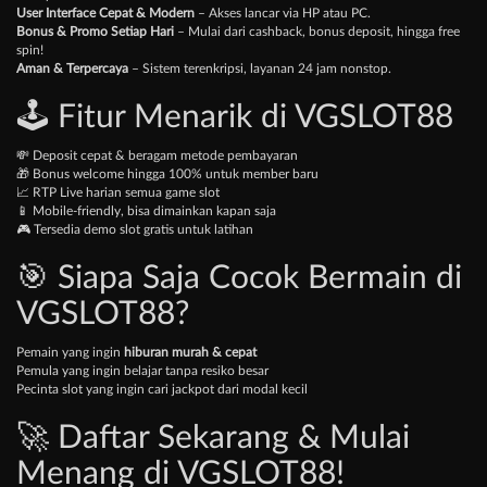
User Interface Cepat & Modern
– Akses lancar via HP atau PC.
Bonus & Promo Setiap Hari
– Mulai dari cashback, bonus deposit, hingga free
spin!
Aman & Terpercaya
– Sistem terenkripsi, layanan 24 jam nonstop.
🕹️ Fitur Menarik di VGSLOT88
💸 Deposit cepat & beragam metode pembayaran
🎁 Bonus welcome hingga 100% untuk member baru
📈 RTP Live harian semua game slot
📱 Mobile-friendly, bisa dimainkan kapan saja
🎮 Tersedia demo slot gratis untuk latihan
🎯 Siapa Saja Cocok Bermain di
VGSLOT88?
Pemain yang ingin
hiburan murah & cepat
Pemula yang ingin belajar tanpa resiko besar
Pecinta slot yang ingin cari jackpot dari modal kecil
🚀 Daftar Sekarang & Mulai
Menang di VGSLOT88!