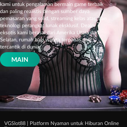
kami untuk pengalaman bermain game terbaik
dan paling realistis dengan sumber daya
pemasaran yang solid, streaming kelas atas, dan
teknologi perangkat lunak eksklusif. Dealer
eksotis kami berasal dari Amerika Utara dan
Selatan, rumah bagi wanita terpanas dan
tercantik di dunia.
MAIN
VGSlot88 | Platform Nyaman untuk Hiburan Online