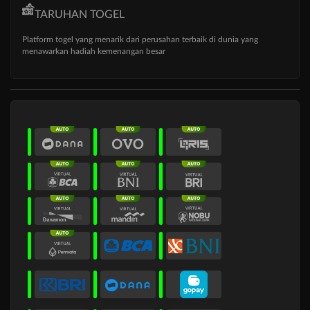
TARUHAN TOGEL
Platform togel yang menarik dari perusahan terbaik di dunia yang
menawarkan hadiah kemenangan besar