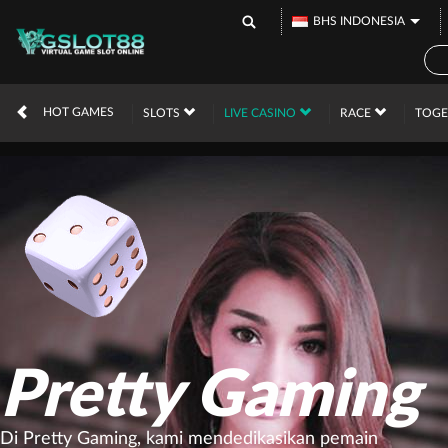
BHS INDONESIA
HOT GAMES
SLOTS
LIVE CASINO
RACE
TOG
Pretty Gaming
Di Pretty Gaming, kami mendedikasikan pemain