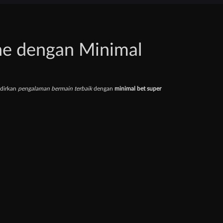
ne dengan Minimal
adirkan
pengalaman bermain terbaik
dengan
minimal bet super