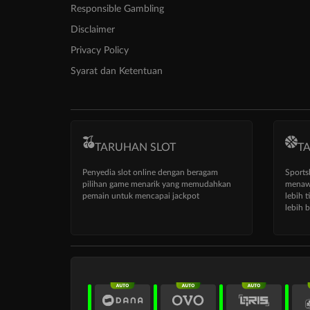
Responsible Gambling
Disclaimer
Privacy Policy
Syarat dan Ketentuan
TARUHAN SLOT
T
Penyedia slot online dengan beragam
Sports
pilihan game menarik yang memudahkan
menawa
pemain untuk mencapai jackpot
lebih 
lebih 