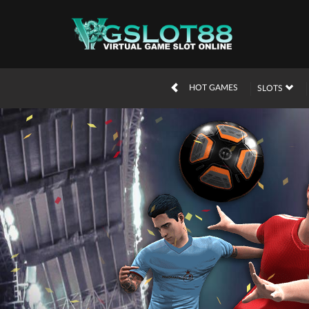
HOT GAMES
SLOTS