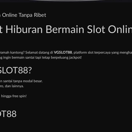
 Online Tanpa Ribet
 Hiburan Bermain Slot Onli
 ramah kantong? Selamat datang di
VGSLOT88
, platform slot terpercaya yang mengh
ngin bermain santai tapi tetap berpeluang jackpot!
GSLOT88?
 santai tanpa modal besar.
o, dan lainnya.
 hingga free spin!
LOT88