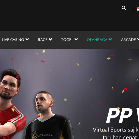
LIVE CASINO
RACE
TOGEL
OLAHRAGA
ARCADE
PP 
Virtual Sports saji
taruhan cepat,