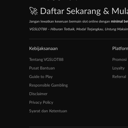
🚀 Daftar Sekarang & Mu
Jangan lewatkan keseruan bermain slot online dengan
minimal be
VGSLOT88 – Hiburan Terbaik, Modal Terjangkau, Untung Maksim
Kebijaksanaan
Platfor
Tentang VGSLOT88
Promosi
Pusat Bantuan
Loyalty
Guide to Play
Referral
Responsible Gambling
Disclaimer
Privacy Policy
Syarat dan Ketentuan