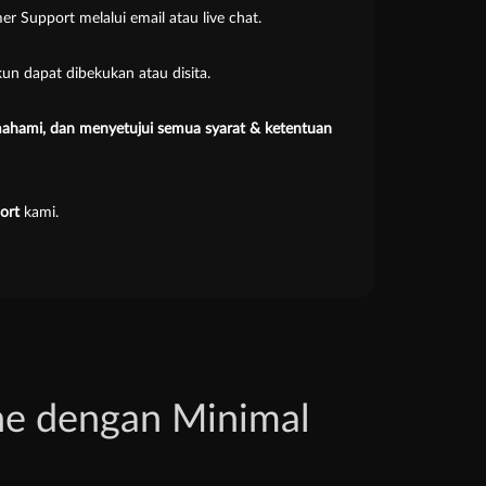
Support melalui email atau live chat.
un dapat dibekukan atau disita.
hami, dan menyetujui semua syarat & ketentuan
ort
kami.
ne dengan Minimal