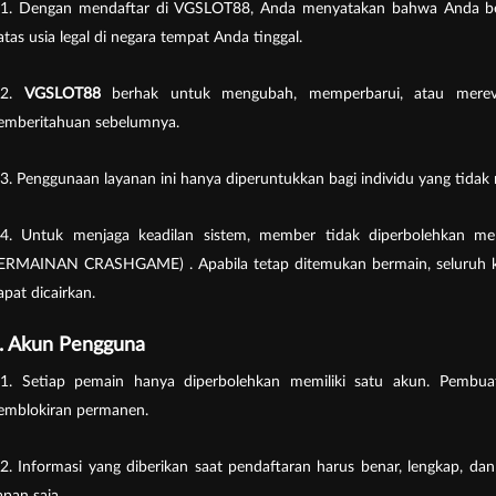
.1. Dengan mendaftar di VGSLOT88, Anda menyatakan bahwa Anda ber
atas usia legal di negara tempat Anda tinggal.
.2.
VGSLOT88
berhak untuk mengubah, memperbarui, atau merevi
emberitahuan sebelumnya.
.3. Penggunaan layanan ini hanya diperuntukkan bagi individu yang tidak
.4. Untuk menjaga keadilan sistem, member tidak diperbolehkan 
ERMAINAN CRASHGAME) . Apabila tetap ditemukan bermain, seluruh ke
apat dicairkan.
. Akun Pengguna
.1. Setiap pemain hanya diperbolehkan memiliki satu akun. Pembua
emblokiran permanen.
.2. Informasi yang diberikan saat pendaftaran harus benar, lengkap, dan