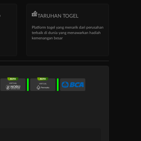
O
TARUHAN TOGEL
Platform togel yang menarik dari perusahan
terbaik di dunia yang menawarkan hadiah
kemenangan besar