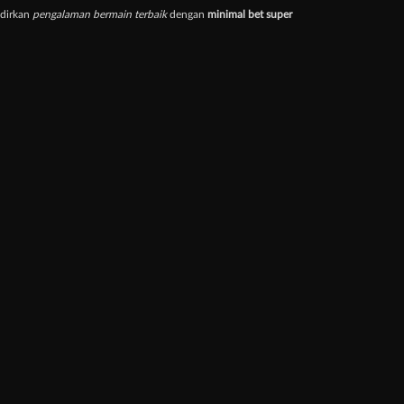
adirkan
pengalaman bermain terbaik
dengan
minimal bet super