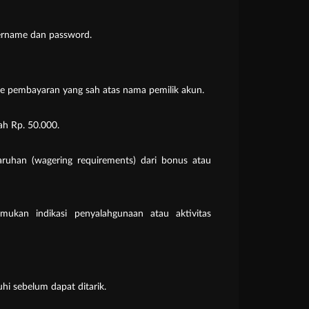
ername dan password.
de pembayaran yang sah atas nama pemilik akun.
ah Rp. 50.000.
aruhan (wagering requirements) dari bonus atau
kan indikasi penyalahgunaan atau aktivitas
hi sebelum dapat ditarik.