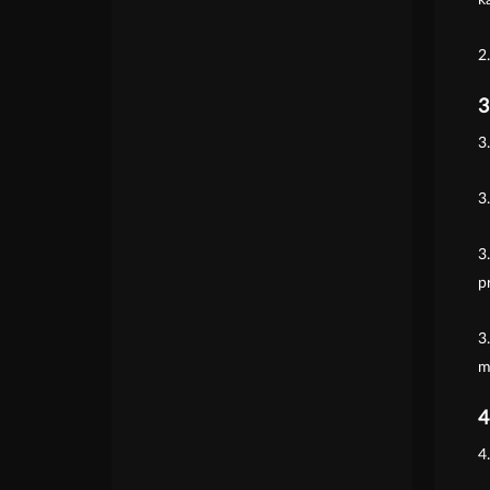
k
2
3
3
3
3
p
3
m
4
4