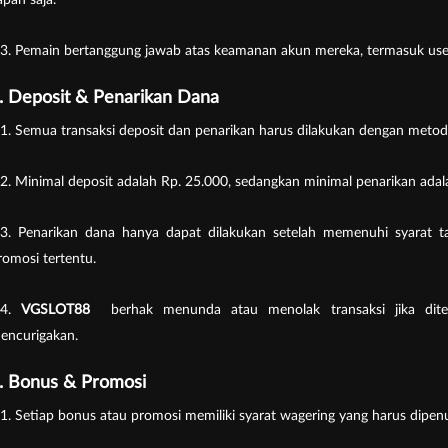
apan saja.
.3. Pemain bertanggung jawab atas keamanan akun mereka, termasuk us
. Deposit & Penarikan Dana
.1. Semua transaksi deposit dan penarikan harus dilakukan dengan meto
.2. Minimal deposit adalah Rp. 25.000, sedangkan minimal penarikan adal
.3. Penarikan dana hanya dapat dilakukan setelah memenuhi syarat t
romosi tertentu.
.4.
VGSLOT88
berhak menunda atau menolak transaksi jika ditemu
encurigakan.
. Bonus & Promosi
.1. Setiap bonus atau promosi memiliki syarat wagering yang harus dipenu