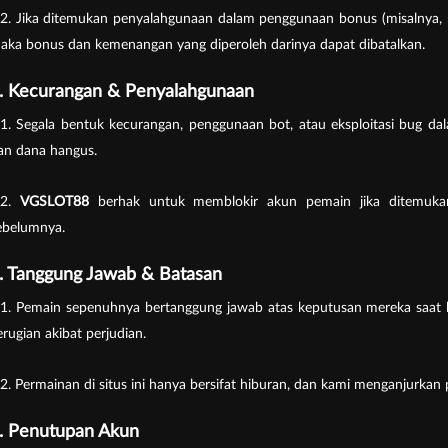
.2. Jika ditemukan penyalahgunaan dalam penggunaan bonus (misalnya
aka bonus dan kemenangan yang diperoleh darinya dapat dibatalkan.
. Kecurangan & Penyalahgunaan
.1. Segala bentuk kecurangan, penggunaan bot, atau eksploitasi bug d
an dana hangus.
.2.
VGSLOT88
berhak untuk memblokir akun pemain jika ditemukan
ebelumnya.
. Tanggung Jawab & Batasan
.1. Pemain sepenuhnya bertanggung jawab atas keputusan mereka saat 
erugian akibat perjudian.
.2. Permainan di situs ini hanya bersifat hiburan, dan kami menganjurkan
. Penutupan Akun