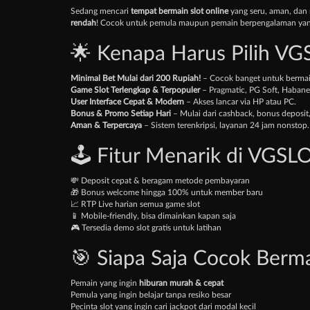
Sedang mencari
tempat bermain slot online
yang seru, aman, dan
rendah
! Cocok untuk pemula maupun pemain berpengalaman yang i
🌟 Kenapa Harus Pilih V
Minimal Bet Mulai dari 200 Rupiah!
– Cocok banget untuk bermain
Game Slot Terlengkap & Terpopuler
– Pragmatic, PG Soft, Habaner
User Interface Cepat & Modern
– Akses lancar via HP atau PC.
Bonus & Promo Setiap Hari
– Mulai dari cashback, bonus deposit,
Aman & Terpercaya
– Sistem terenkripsi, layanan 24 jam nonstop.
🕹️ Fitur Menarik di VGS
💸 Deposit cepat & beragam metode pembayaran
🎁 Bonus welcome hingga 100% untuk member baru
📈 RTP Live harian semua game slot
📱 Mobile-friendly, bisa dimainkan kapan saja
🎮 Tersedia demo slot gratis untuk latihan
🎯 Siapa Saja Cocok Berm
Pemain yang ingin
hiburan murah & cepat
Pemula yang ingin belajar tanpa resiko besar
Pecinta slot yang ingin cari jackpot dari modal kecil