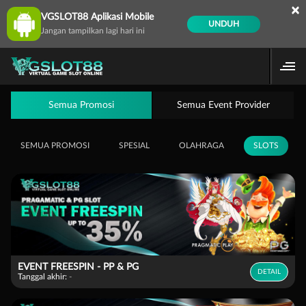
×
VGSLOT88 Aplikasi Mobile
UNDUH
Jangan tampilkan lagi hari ini
Semua Promosi
Semua Event Provider
SEMUA PROMOSI
SPESIAL
OLAHRAGA
SLOTS
EVENT FREESPIN - PP & PG
DETAIL
Tanggal akhir:
-